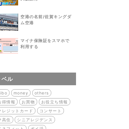
空港の名前/佐賀キングダ
ム空港
マイナ保険証をスマホで
利用する
ラベル
ibo
money
others
お得情報
お買物
お役立ち情報
クレジットカード
コンサート
サ高住
シニアレジデンス
ベネフィット
ポイ活