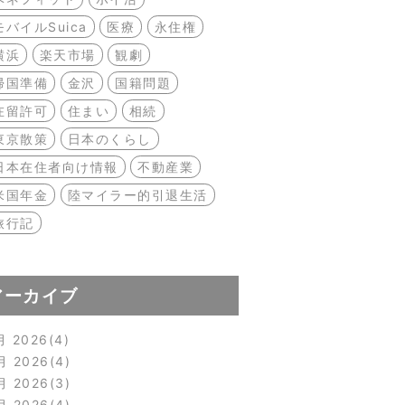
モバイルSuica
医療
永住権
横浜
楽天市場
観劇
帰国準備
金沢
国籍問題
在留許可
住まい
相続
東京散策
日本のくらし
日本在住者向け情報
不動産業
米国年金
陸マイラー的引退生活
旅行記
アーカイブ
月 2026
4
月 2026
4
月 2026
3
月 2026
4