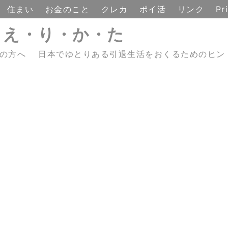
住まい
お金のこと
クレカ
ポイ活
リンク
Pr
・え・り・か・た
えの方へ 日本でゆとりある引退生活をおくるためのヒン