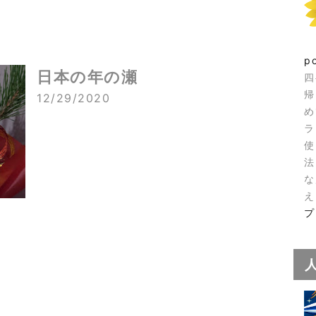
p
日本の年の瀬
四
帰
12/29/2020
め
ラ
使
法
な
え
プ