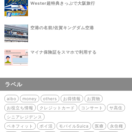
Wester超特典きっぷで大阪旅行
空港の名前/佐賀キングダム空港
マイナ保険証をスマホで利用する
ラベル
aibo
money
others
お得情報
お買物
お役立ち情報
クレジットカード
コンサート
サ高住
シニアレジデンス
ベネフィット
ポイ活
モバイルSuica
医療
永住権