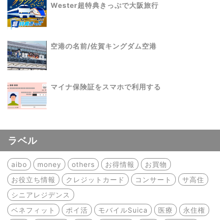
Wester超特典きっぷで大阪旅行
空港の名前/佐賀キングダム空港
マイナ保険証をスマホで利用する
ラベル
aibo
money
others
お得情報
お買物
お役立ち情報
クレジットカード
コンサート
サ高住
シニアレジデンス
ベネフィット
ポイ活
モバイルSuica
医療
永住権