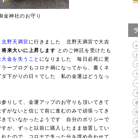
御金神社のお守り
と北野天満宮
に行きました 北野天満宮で大吉
a
、将来大いに上昇します
とのご神託を受けたも
は大金を失うこと
になりました 毎日必死に更
イラーブログもコロナ禍になってから、書くネ
ダダ下がりの日々でした 私の金運はどうなっ
お参りして、金運アップのお守りも頂いてきて
はずがないと信じて前に進むのみで頑張ってき
尽きていなかったようです 自分のポリシーで
ですが、ずっと以前に購入したまま放置してい
くれたので、コロナで失った分を埋め合わせて