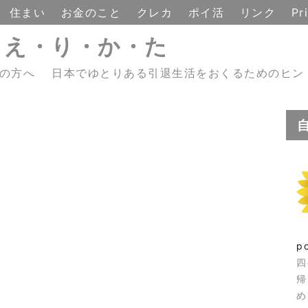
住まい
お金のこと
クレカ
ポイ活
リンク
Pr
・え・り・か・た
えの方へ 日本でゆとりある引退生活をおくるためのヒン
p
四
帰
め