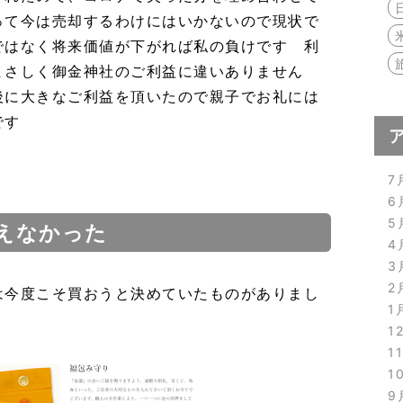
って今は売却するわけにはいかないので現状で
ではなく将来価値が下がれば私の負けです 利
まさしく御金神社のご利益に違いありません
後に大きなご利益を頂いたので親子でお礼には
です
7
6
5
えなかった
4
3
2
は今度こそ買おうと決めていたものがありまし
1
1
1
1
9