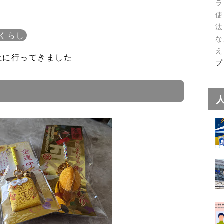
ラ
使
法
くらし
な
え
社に行ってきました
プ