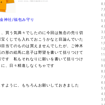
8
7
6
金神社/福包み守り
5
4
3
く、買う気満々でしたのに今回は無念の売り切
2
ボ宝くじでも入れておこうかなと目論んでいた
1
御目当てのものは買えませんでしたが、ご神木
1
葉の形の絵馬に息子は野望を書いて括りつけて
1
男です 私もそれなりに願いを書いて括りつけ
1
うに、日々精進しなくちゃです
9
8
7
6
ますように、もちろんお願いしておきました
5
4
3
2