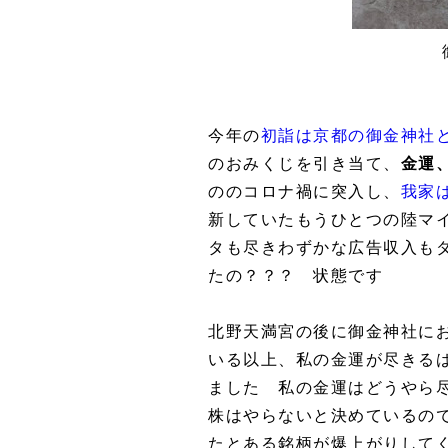
今年の
初詣は京都の御金神社
のおみくじを引き当て、
金運
ののコロナ禍に突入し、
我家
新していたもうひとつの陸マ
タも尽きわずかな広告収入も
たの？？？ 状態です
北野天満宮の後に御金神社に
いる以上、私の金運が尽きる
ました 私の金運はどうやら
株はやらないと決めているの
たとある銘柄が爆上がりして