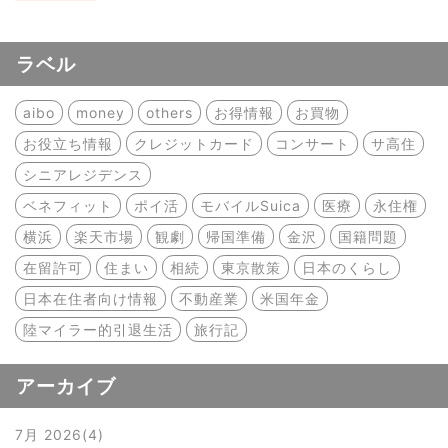
ラベル
aibo
money
others
お得情報
お買物
お役立ち情報
クレジットカード
コンサート
サ高住
シニアレジデンス
ベネフィット
ポイ活
モバイルSuica
医療
永住権
横浜
楽天市場
観劇
帰国準備
金沢
国籍問題
在留許可
住まい
相続
東京散策
日本のくらし
日本在住者向け情報
不動産業
米国年金
陸マイラー的引退生活
旅行記
アーカイブ
7月 2026
4