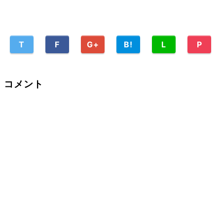
T
F
G+
B!
L
P
コメント