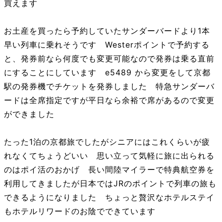
買えます
お土産を買ったら予約していたサンダーバードより1本
早い列車に乗れそうです Westerポイントで予約する
と、発券前なら何度でも変更可能なので発券は乗る直前
にすることにしています e5489 から変更をして京都
駅の発券機でチケットを発券しました 特急サンダーバ
ードは全席指定ですが平日なら余裕で席があるので変更
ができました
たった1泊の京都旅でしたがシニアにはこれくらいが疲
れなくてちょうどいい 思い立って気軽に旅に出られる
のはポイ活のおかげ 長い間陸マイラーで特典航空券を
利用してきましたが日本ではJRのポイントで列車の旅も
できるようになりました ちょっと贅沢なホテルステイ
もホテルリワードのお陰でできています