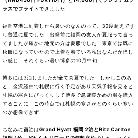
ラスでフライト
できました
福岡空港に到着したら暑いのなんのって、30度超えです
し普通に夏でした 出発前に福岡の友人が夏服って言っ
てましたが確かに地元の方は夏服でした 東京では既に
秋服になっていたので上着を着ている私はなんだか怪し
い感じ それくらい暑い博多の10月中旬
博多には3泊しましたが全て真夏でした しかしこのあ
と、金沢経由で札幌に行く予定があり天気予報を見ると
札幌の寒さにびっくりして博多で急遽暖かめの服を購入
することに この時点では札幌の寒さがどのくらい寒い
のか想像できず
ちなみに宿泊は
Grand Hyatt 福岡 2泊とRitz Carlton
福岡 1泊、どちらもリワードで無料宿泊
でした マイル