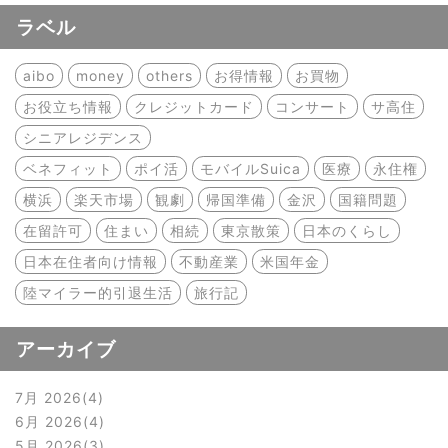
ラベル
aibo
money
others
お得情報
お買物
お役立ち情報
クレジットカード
コンサート
サ高住
シニアレジデンス
ベネフィット
ポイ活
モバイルSuica
医療
永住権
横浜
楽天市場
観劇
帰国準備
金沢
国籍問題
在留許可
住まい
相続
東京散策
日本のくらし
日本在住者向け情報
不動産業
米国年金
陸マイラー的引退生活
旅行記
アーカイブ
7月 2026
4
6月 2026
4
5月 2026
3