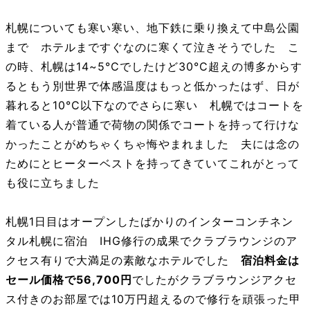
札幌についても寒い寒い、地下鉄に乗り換えて中島公園
まで ホテルまですぐなのに寒くて泣きそうでした こ
の時、札幌は14~5°Cでしたけど30°C超えの博多からす
るともう別世界で体感温度はもっと低かったはず、日が
暮れると10°C以下なのでさらに寒い 札幌ではコートを
着ている人が普通で荷物の関係でコートを持って行けな
かったことがめちゃくちゃ悔やまれました 夫には念の
ためにとヒーターベストを持ってきていてこれがとって
も役に立ちました
札幌1日目はオープンしたばかりのインターコンチネン
タル札幌に宿泊 IHG修行の成果でクラブラウンジのア
クセス有りで大満足の素敵なホテルでした
宿泊料金は
セール価格で56,700円
でしたがクラブラウンジアクセ
ス付きのお部屋では10万円超えるので修行を頑張った甲