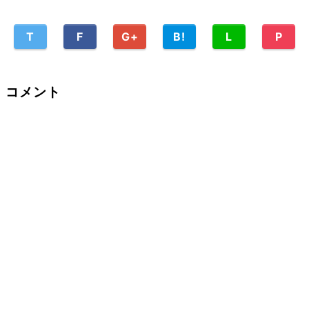
T
F
G+
B!
L
P
コメント