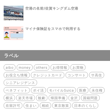
空港の名前/佐賀キングダム空港
マイナ保険証をスマホで利用する
ラベル
aibo
money
others
お得情報
お買物
お役立ち情報
クレジットカード
コンサート
サ高住
シニアレジデンス
ベネフィット
ポイ活
モバイルSuica
医療
永住権
横浜
楽天市場
観劇
帰国準備
金沢
国籍問題
在留許可
住まい
相続
東京散策
日本のくらし