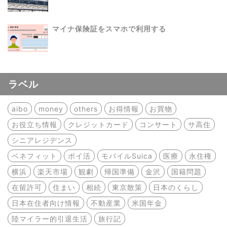
マイナ保険証をスマホで利用する
ラベル
aibo
money
others
お得情報
お買物
お役立ち情報
クレジットカード
コンサート
サ高住
シニアレジデンス
ベネフィット
ポイ活
モバイルSuica
医療
永住権
横浜
楽天市場
観劇
帰国準備
金沢
国籍問題
在留許可
住まい
相続
東京散策
日本のくらし
日本在住者向け情報
不動産業
米国年金
陸マイラー的引退生活
旅行記