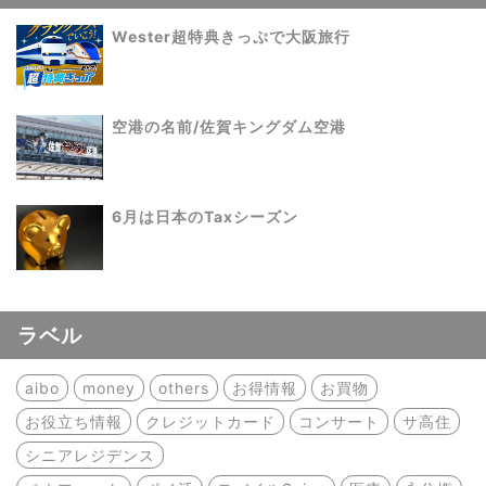
Wester超特典きっぷで大阪旅行
空港の名前/佐賀キングダム空港
6月は日本のTaxシーズン
ラベル
aibo
money
others
お得情報
お買物
お役立ち情報
クレジットカード
コンサート
サ高住
シニアレジデンス