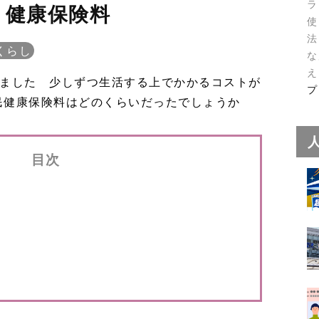
ラ
 健康保険料
使
法
くらし
な
え
ちました 少しずつ生活する上でかかるコストが
プ
民健康保険料はどのくらいだったでしょうか
目次