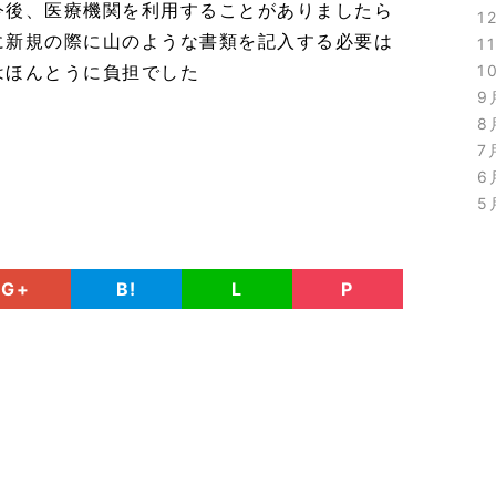
今後、医療機関を利用することがありましたら
1
に新規の際に山のような書類を記入する必要は
1
はほんとうに負担でした
1
9
8
7
6
5
G+
B!
L
P