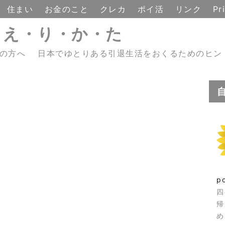
住まい
お金のこと
クレカ
ポイ活
リンク
Pr
・え・り・か・た
えの方へ 日本でゆとりある引退生活をおくるためのヒン
p
四
帰
め