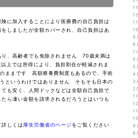
1
1
保険に加入することにより医療費の自己負担は
1
1
術をしましたが全額カバーされ、自己負担はあ
9
8
7
り、高齢者でも免除されません 70歳未満は
6
歳以上では所得により、負担割合が軽減されま
5
担のままです 高額療養費制度もあるので、手術
4
3
払うというわけではありません そもそも日本の
2
とても安く、人間ドックなどは全額自己負担で
1
したら凄い金額を請求されるだろうとはいつも
1
1
1
て詳しくは
厚生労働省のページ
をご覧ください
9
8