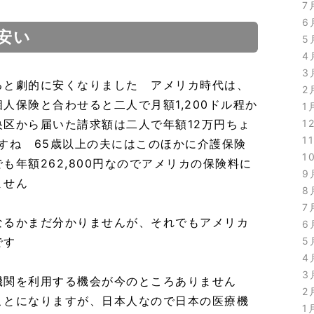
7
6
安い
5
4
3
ると劇的に安くなりました アメリカ時代は、
2
人保険と合わせると二人で月額1,200ドル程か
1
区から届いた請求額は二人で年額12万円ちょ
1
1
すね 65歳以上の夫にはこのほかに介護保険
1
も年額262,800円なのでアメリカの保険料に
9
ません
8
7
なるかまだ分かりませんが、それでもアメリカ
6
です
5
4
3
機関を利用する機会が今のところありません
2
ことになりますが、日本人なので日本の医療機
1