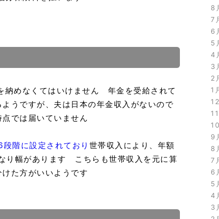
8
7
6
5
4
3
2
1
料を納めなくてはいけません 年金を受給されて
1
るようですが、夫は日本の年金収入がないので
1
時点では届いていません
1
9
6段階に設定されており
世帯収入により、年額
8
までとかなり幅があります こちらも世帯収入を元に算
7
6
分けた方がいいようです
5
4
3
2