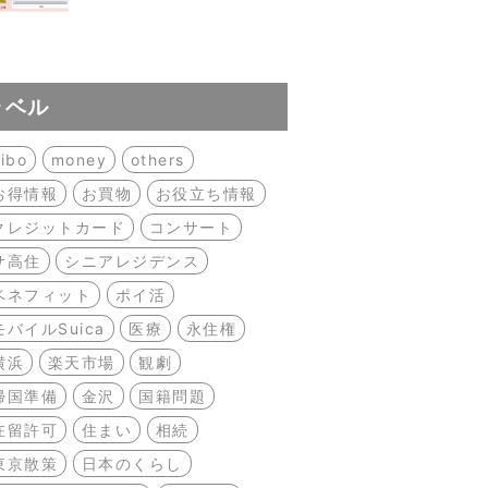
ラベル
ibo
money
others
お得情報
お買物
お役立ち情報
クレジットカード
コンサート
サ高住
シニアレジデンス
ベネフィット
ポイ活
モバイルSuica
医療
永住権
横浜
楽天市場
観劇
帰国準備
金沢
国籍問題
在留許可
住まい
相続
東京散策
日本のくらし