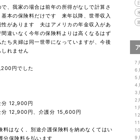
ので、我家の場合は前年の所得がなしで計算さ
り基本の保険料だけです 来年以降、世帯収入
能性があります 夫はアメリカの年金収入があ
で間違いなく今年の保険料よりは高くなるはず
私たち夫婦は同一世帯になっていますが、今後
もしれません
7
,200円でした
6
5
4
3
2
 12,900円
1
 12,900円、介護分 15,600円
1
1
保険料はなく、別途介護保険料を納めなくてはい
1
9
介護分保険料を払います