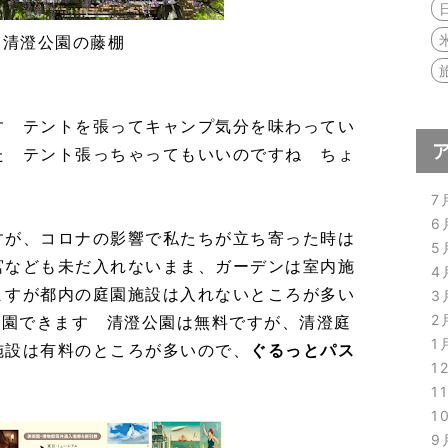
清澄公園の藤棚
す テントを張ってキャンプ気分を味わってい
た テント張っちゃってもいいのですね ちょ
7
6
すが、コロナの影響で私たちが立ち寄った時は
5
宮なども未だ入れないまま、ガーデンは室内施
4
ますが都内の庭園施設は入れないところが多い
3
2
入園できます 清澄公園は無料ですが、清澄庭
1
施設は有料のところが多いので、
ぐるっとパス
1
1
1
9