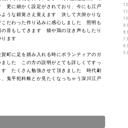
1
す 更に細かく設定がされており、今にも江戸
1
るような錯覚さえ覚えます 決して大掛かりな
1
でこだわった作り込みに感心しました 照明も
9
雨の音もしてきます 猫や鶏の泣き声もしたり
8
やります
7
6
5
佐賀町に足を踏み入れる時にボランティアのガ
いました この方の説明がとても詳しくてすっ
ます たくさん勉強させて頂きました 時代劇
し、鬼平犯科帳とか見たくなっちゃう深川江戸