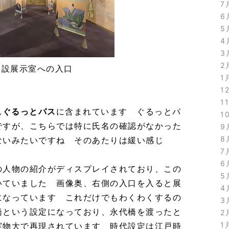
7
6
5
4
3
2
常設展示室への入口
1
1
1
ん
ぐるっとパス
に含まれています ぐるっとパ
1
ですが、こちらでは特に氏名の確認がなかった
9
8
ないみたいですね そのあたりは緩い感じ
7
6
の人物の紹介がディスプレイされており、この
5
いていました 画像奥、右側の入口を入ると展
4
になっています これだけでもわくわくするの
3
橋という設定になっており、永代橋を渡ったと
2
1
実物大で再現されています 時代設定は江戸時