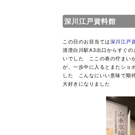
深川江戸資料館
この日のお目当ては
深川江戸
清澄白川駅A3出口からすぐの
いでした ここの表の佇まい
が、一歩中に入るとまたショ
した こんなにいい意味で期
大好きになりました