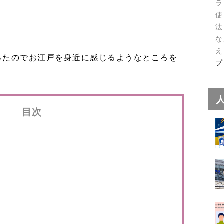
ラ
使
法
な
え
ったのでお江戸を身近に感じるようなところを
プ
目次