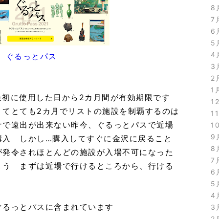
8
7
6
5
4
ぐるっとパス
3
2
1
、最初に使用した日から2カ月間が有効期限です
1
くてとても2カ月でリストの施設を制覇するのは
1
ナで遠出が出来ない昨今、ぐるっとパスで近場
1
9
購入 しかし…購入してすぐに金沢に戻ること
8
が発令されほとんどの施設が入場不可になった
7
ょう まずは近場で行けるところから、行ける
6
5
4
ぐるっとパスに含まれています
3
2