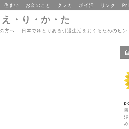
住まい
お金のこと
クレカ
ポイ活
リンク
Pr
・え・り・か・た
えの方へ 日本でゆとりある引退生活をおくるためのヒン
p
四
帰
め