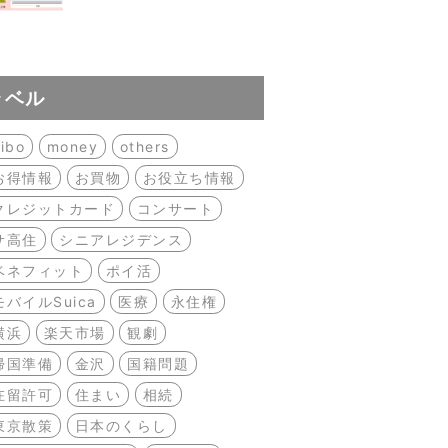
ラベル
ibo
money
others
お得情報
お買物
お役立ち情報
クレジットカード
コンサート
サ高住
シニアレジデンス
ベネフィット
ポイ活
モバイルSuica
医療
永住権
横浜
楽天市場
観劇
帰国準備
金沢
国籍問題
在留許可
住まい
相続
東京散策
日本のくらし