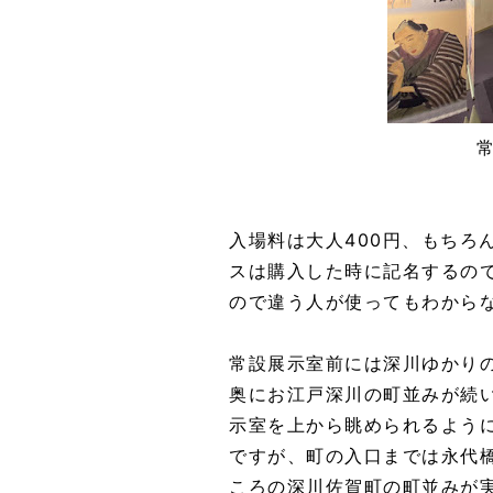
入場料は大人400円、もちろ
スは購入した時に記名するの
ので違う人が使ってもわから
常設展示室前には深川ゆかり
奥にお江戸深川の町並みが続
示室を上から眺められるよう
ですが、町の入口までは永代
ころの深川佐賀町の町並みが