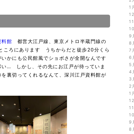
1
1
1
1
9
資料館
都営大江戸線、東京メトロ半蔵門線の
8
ところにあります うちからだと徒歩20分くら
7
6
がいかにも公民館風でショボさが全開なんです
5
ボい… しかし、その先にお江戸が待っていま
4
待を裏切ってくれるなんて、深川江戸資料館が
3
2
1
1
1
1
9
8