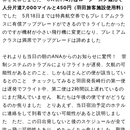
人分片道7,000マイルと450円（羽田旅客施設使用料）
でした 5月18日までは特典航空券でもプレミアムクラ
スに有償アップグレードができるのでトライしたかった
のですが機材が小さい飛行機に変更になり、プレミアム
クラスは満席でアップグレードは諦めました
それよりも当日の朝のANAからのお知らせに驚愕！ 管
制システムのトラブルによりフライトが遅発、欠航の可
能性があるとのこと、しかもほとんどの便が該当してい
るとのこと チェックしてみると羽田発長崎行の第一便
は遅発でフライト中、第二便は2時間以上遅れているの
にまだ飛んでいません 私たちは午後の便ですがどうな
るのか焦りました とりあえず、当日宿泊予定のホテル
に連絡をして到着できない可能性があると説明しまし
た ただ、この日出発しないと後のスケジュールが全て
吹っ飛ぶ可能性もあり、めちゃくちゃ焦りました 聖路