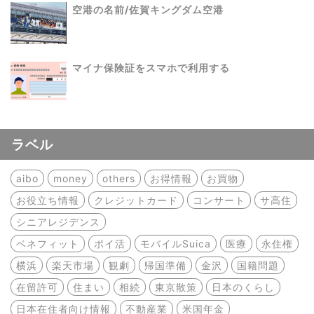
空港の名前/佐賀キングダム空港
マイナ保険証をスマホで利用する
ラベル
aibo
money
others
お得情報
お買物
お役立ち情報
クレジットカード
コンサート
サ高住
シニアレジデンス
ベネフィット
ポイ活
モバイルSuica
医療
永住権
横浜
楽天市場
観劇
帰国準備
金沢
国籍問題
在留許可
住まい
相続
東京散策
日本のくらし
日本在住者向け情報
不動産業
米国年金