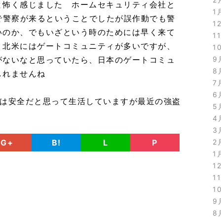
と怖く感じました ホームセキュリティ会社と
1
で警察が来るということでしたが誤作動でも警
1
いのか、でもいざという時のためには早く来て
1
 北米にはゲートコミュニティが多いですが、
1
がないなと思っていたら、日本のゲートコミュ
9
8
しれませんね
7
6
本は安全だと思って生活していますが最近の強盗
5
4
3
G+
B!
L
P
2
1
1
1
1
9
8