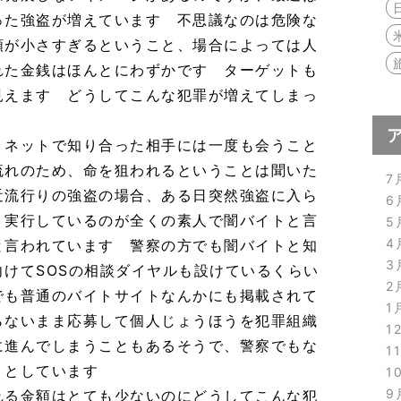
った強盗が増えています 不思議なのは危険な
額が小さすぎるということ、場合によっては人
れた金銭はほんとにわずかです ターゲットも
見えます どうしてこんな犯罪が増えてしまっ
、ネットで知り合った相手には一度も会うこと
流れのため、命を狙われるということは聞いた
7
近流行りの強盗の場合、ある日突然強盗に入ら
6
 実行しているのが全くの素人で闇バイトと言
5
4
と言われています 警察の方でも闇バイトと知
3
けてSOSの相談ダイヤルも設けているくらい
2
でも普通のバイトサイトなんかにも掲載されて
1
らないまま応募して個人じょうほうを犯罪組織
1
に進んでしまうこともあるそうで、警察でもな
1
うとしています
1
9
れる金額はとても少ないのにどうしてこんな犯