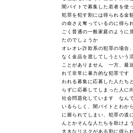
闇バイトで募集した若者を使
犯罪を犯す割には得られる金
の命さえ奪っているのに得ら
ごく普通の一般家庭のように
たのでしょうか
オレオレ詐欺系の犯罪の場合
なく金品を渡してしうという
ことがありません 一方、最
れて非常に暴力的な犯罪です
われる募集に応募した人たち
らずに応募してしまった人に向
社会問題化しています なん
いるらしく、闇バイトとわか
に握られてしまい、犯罪の道
んとかそんな人たちを助けよ
大きなリスクがある割に得ら