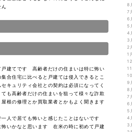
8
ません
7
6
5
4
3
2
1
1
て戸建てです 高齢者だけの住まいは特に怖い
1
1
の集合住宅に比べると戸建ては侵入できるとこ
9
ムセキュリティ会社との契約は必須になってく
8
くても高齢者だけの住まいを狙って様々な詐欺
7
 屋根の修理とか買取業者とかもよく聞きます
6
5
で一人で居ても怖いと感じたことはないです
4
3
は怖いかなと思います 在米の時に初めて戸建
2