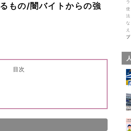
ラ
るもの/闇バイトからの強
使
法
な
え
プ
目次