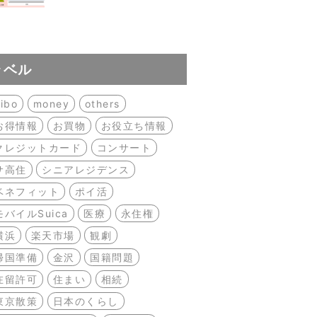
ラベル
ibo
money
others
お得情報
お買物
お役立ち情報
クレジットカード
コンサート
サ高住
シニアレジデンス
ベネフィット
ポイ活
モバイルSuica
医療
永住権
横浜
楽天市場
観劇
帰国準備
金沢
国籍問題
在留許可
住まい
相続
東京散策
日本のくらし