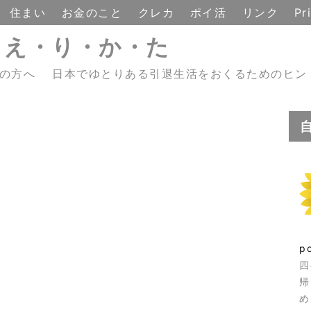
住まい
お金のこと
クレカ
ポイ活
リンク
Pr
・え・り・か・た
えの方へ 日本でゆとりある引退生活をおくるためのヒン
p
四
帰
め