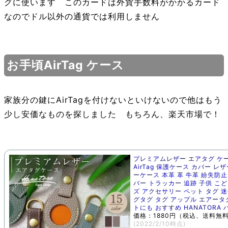
グに使います このカードは外貨手数料がかかるカード
なのでドル以外の通貨では利用しません
お手頃AirTag ケース
家族分の鍵にAirTagを付けないといけないので他はもう
少し安価なものを探しました もちろん、楽天市場で！
プレミアムレザー エアタグ ケ
AirTag 保護ケース カバー レ
ーケース 本革 革 牛革 紛失防止
バー トラッカー 追跡 子供 こど
ズ アクセサリー ペット タグ 迷
グタグ タグ アップル エアータ
トにも おすすめ HANATORA
価格：1880円（税込、送料無料
(2022/2/10時点)