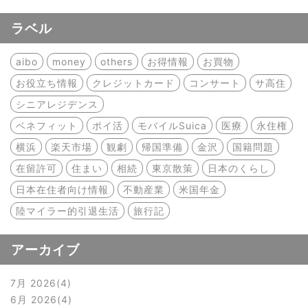
ラベル
aibo
money
others
お得情報
お買物
お役立ち情報
クレジットカード
コンサート
サ高住
シニアレジデンス
ベネフィット
ポイ活
モバイルSuica
医療
永住権
横浜
楽天市場
観劇
帰国準備
金沢
国籍問題
在留許可
住まい
相続
東京散策
日本のくらし
日本在住者向け情報
不動産業
米国年金
陸マイラー的引退生活
旅行記
アーカイブ
7月 2026
4
6月 2026
4