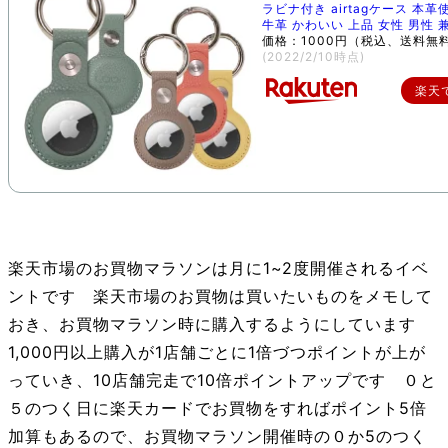
ラビナ付き airtagケース 本革
牛革 かわいい 上品 女性 男性 
価格：1000円（税込、送料無料
(2022/2/10時点)
楽天
楽天市場のお買物マラソンは月に1~2度開催されるイベ
ントです 楽天市場のお買物は買いたいものをメモして
おき、お買物マラソン時に購入するようにしています
1,000円以上購入が1店舗ごとに1倍づつポイントが上が
っていき、10店舗完走で10倍ポイントアップです ０と
５のつく日に楽天カードでお買物をすればポイント5倍
加算もあるので、お買物マラソン開催時の０か5のつく