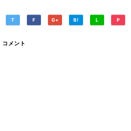
T
F
G+
B!
L
P
コメント