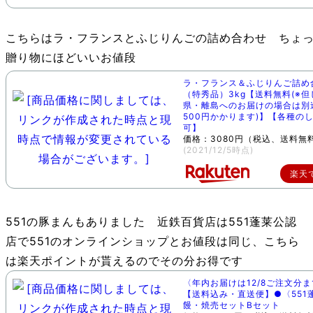
こちらはラ・フランスとふじりんごの詰め合わせ ちょ
贈り物にほどいいお値段
ラ・フランス＆ふじりんご詰め
（特秀品）3kg【送料無料(※
県・離島へのお届けの場合は別
500円かかります)】【各種の
可】
価格：3080円（税込、送料無料
(2021/12/5時点)
楽天
551の豚まんもありました 近鉄百貨店は551蓬莱公認
店で551のオンラインショップとお値段は同じ、こちら
は楽天ポイントが貰えるのでその分お得です
〈年内お届けは12/8ご注文分
【送料込み・直送便】●〈551
饅・焼売セットBセット