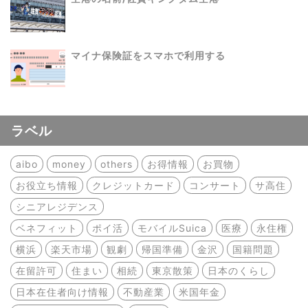
マイナ保険証をスマホで利用する
ラベル
aibo
money
others
お得情報
お買物
お役立ち情報
クレジットカード
コンサート
サ高住
シニアレジデンス
ベネフィット
ポイ活
モバイルSuica
医療
永住権
横浜
楽天市場
観劇
帰国準備
金沢
国籍問題
在留許可
住まい
相続
東京散策
日本のくらし
日本在住者向け情報
不動産業
米国年金