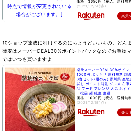
価格：3650円（税込、送料無料
(2021/12/5時点)
楽天
10ショップ達成に利用するのにちょうどいいもの、どん
蕎麦はスーパーDEAL30％ポイントバックなのでお買物
ではいつも買いますよ
楽天スーパーDEAL30%ポイ
1000円 ポッキリ 送料無料 讃
6食セット(麺のみ) 香川県 産地
試し ポイント消化 グルメ 在庫
品 フード アレンジ 人気 おすす
ト投函 麺 純生 生麺
価格：1000円（税込、送料無料
(2021/12/5時点)
楽天