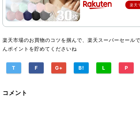
楽天
楽天市場のお買物のコツを掴んで、楽天スーパーセール
んポイントを貯めてくださいね
T
F
G+
B!
L
P
コメント