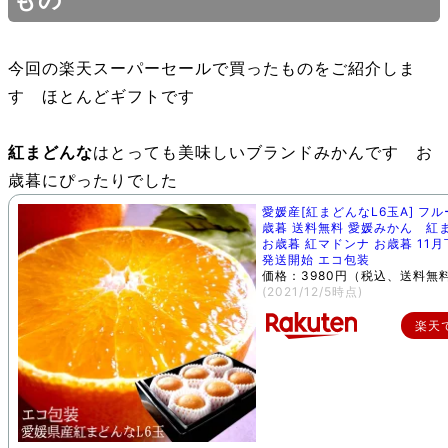
今回の楽天スーパーセールで買ったものをご紹介しま
す ほとんどギフトです
紅まどんな
はとっても美味しいブランドみかんです お
歳暮にぴったりでした
愛媛産[紅まどんなL6玉A] フル
歳暮 送料無料 愛媛みかん 紅
お歳暮 紅マドンナ お歳暮 11
発送開始 エコ包装
価格：3980円（税込、送料無料
(2021/12/5時点)
楽天