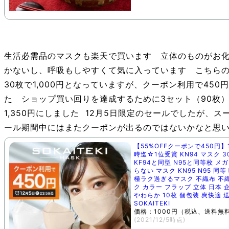
生活必需品のマスクも楽天で買います 立体のものがお
かないし、呼吸もしやすくて気に入っています こちら
30枚で1,000円となっていますが、クーポン利用で450
た ショップ買い回りを達成するために3セット（90枚
1,350円にしました 12月5日限定のセールでしたが、ス
ール期間中にはまたクーポンが出るのではないかなと思
【55%OFFクーポンで450円】12
時迄☆1位受賞 KN94 マスク 3
KF94と同型 N95と同等枚 メ
らない マスク KN95 N95 同等
極ラク過ぎるマスク 不織布 不
ク カラー フラップ 立体 日本 
やわらか 10枚 個包装 爽快適 
SOKAITEKI
価格：1000円（税込、送料無料
(2021/12/5時点)