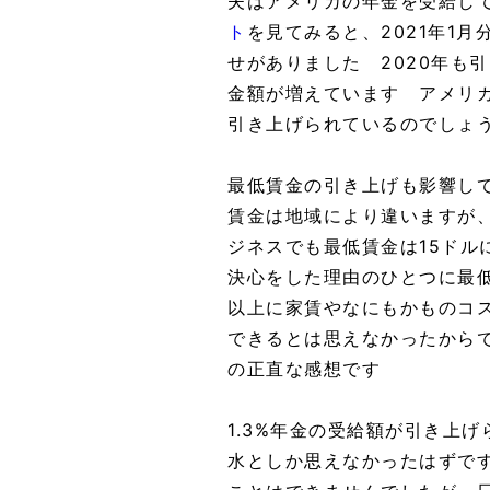
夫はアメリカの年金を受給し
ト
を見てみると、2021年1月
せがありました 2020年も
金額が増えています アメリ
引き上げられているのでし
最低賃金の引き上げも影響し
賃金は地域により違いますが、
ジネスでも最低賃金は15ドル
決心をした理由のひとつに最
以上に家賃やなにもかものコ
できるとは思えなかったから
の正直な感想です
1.3%年金の受給額が引き上
水としか思えなかったはずで