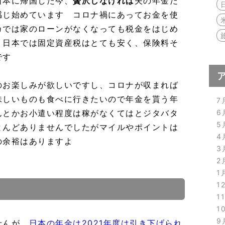
日本に帰国した今、
贅沢しなければ
夫の年金だ
感じ始めています コロナ禍にあってお金を使
カでは家のローンがなくなっても税金をはじめ
、日本では固定資産税はとても安く、保険料そ
です
のお楽しみが欲しいですし、コロナが収まれば
味しいものも食べに行きたいので年金を貰う年
7
んとかお小遣い程度は稼がなくてはとジタバタ
6
5
とんどありませんでしたがマイルやポイントは
4
の余裕はありますよ
3
2
1
1
1
1
9
せんが、
日本の年金は2021年度は引き下げられ