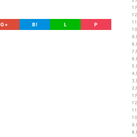
1
1
1
G+
B!
L
P
1
9
8
7
6
5
4
3
2
1
1
1
1
9
8