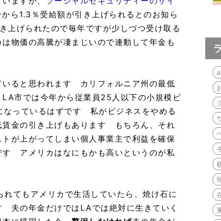
ていますが、
ソーシャルセキュリティーのサイ
分から1.3％受給額が引き上げられるとのお知ら
引き上げられたので毎年ですが少しづつ受け取る
カは物価の高騰が凄まじいので連動して年金も
ょう
a
ていると思われます カリフォルニア州の最低
LA市では今年から従業員25人以下の小規模ビ
になっているはずです 私がビジネスをやめる
低賃金の引き上げもあります もちろん、それ
ストが上がってしまい個人事業主で利益を確保
です アメリカはなにもかも高いというのが私
げられてもアメリカで生活していたら、焼け石に
す 夫の年金だけではLAでは絶対に生きていく