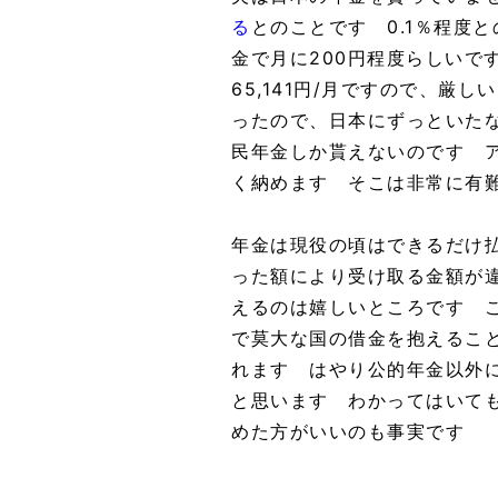
る
とのことです 0.1％程度
金で月に200円程度らしいで
65,141円/月ですので、厳
ったので、日本にずっといた
民年金しか貰えないのです 
く納めます そこは非常に有
年金は現役の頃はできるだけ
った額により受け取る金額が
えるのは嬉しいところです 
で莫大な国の借金を抱えるこ
れます はやり公的年金以外
と思います わかってはいて
めた方がいいのも事実です