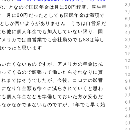
8
とのことなので国民年金は月に60円程度、厚生年
7
す 月に60円だったとしても国民年金は満額で
6
しいとしか言いようがありません うちは自営業だ
5
なら他に個人年金でも加入していない限り、国
4
アメリカでは自営業でも会社勤めでもSSは等し
3
2
難かったと思います
1
1
払いたくないものですが、アメリカの年金は払
1
違ってくるので頑張って働いたらそれなりに貰
1
これまではそうでしたが、今後、コロナの影響
9
とになり年金額も徐々に減らされていくと思わ
8
7
にも個人年金などを準備しておいた方が安心だ
6
もなかなかできないものですが、1年でも早く始
5
4
3
2