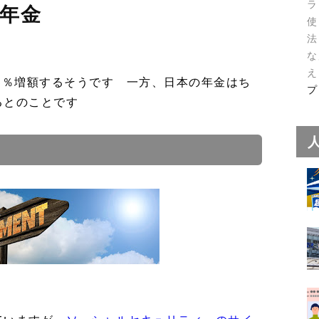
ラ
年金
使
法
な
え
1.3％増額するそうです 一方、日本の年金はち
プ
るとのことです