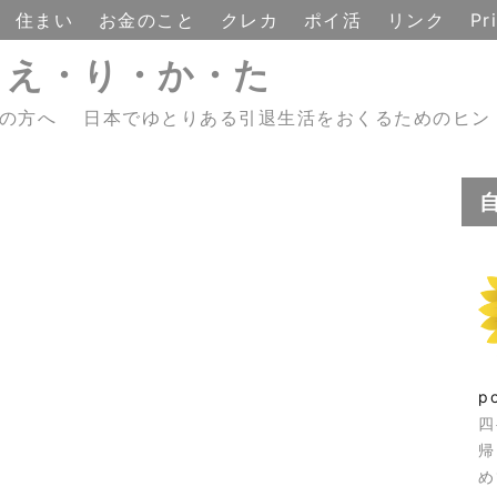
住まい
お金のこと
クレカ
ポイ活
リンク
Pr
・え・り・か・た
えの方へ 日本でゆとりある引退生活をおくるためのヒン
p
四
帰
め