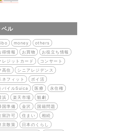
ラベル
ibo
money
others
お得情報
お買物
お役立ち情報
クレジットカード
コンサート
サ高住
シニアレジデンス
ベネフィット
ポイ活
モバイルSuica
医療
永住権
横浜
楽天市場
観劇
帰国準備
金沢
国籍問題
在留許可
住まい
相続
東京散策
日本のくらし