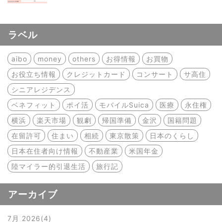
ラベル
aibo
money
others
お得情報
お買物
お役立ち情報
クレジットカード
コンサート
サ高住
シニアレジデンス
ベネフィット
ポイ活
モバイルSuica
医療
永住権
横浜
楽天市場
観劇
帰国準備
金沢
国籍問題
在留許可
住まい
相続
東京散策
日本のくらし
日本在住者向け情報
不動産業
米国年金
陸マイラー的引退生活
旅行記
アーカイブ
7月 2026
4