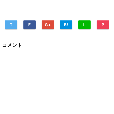
T
F
G+
B!
L
P
コメント