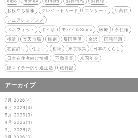
aibo
money
others
お得情報
お買物
お役立ち情報
クレジットカード
コンサート
サ高住
シニアレジデンス
ベネフィット
ポイ活
モバイルSuica
医療
永住権
横浜
楽天市場
観劇
帰国準備
金沢
国籍問題
在留許可
住まい
相続
東京散策
日本のくらし
日本在住者向け情報
不動産業
米国年金
陸マイラー的引退生活
旅行記
アーカイブ
7月 2026
4
6月 2026
4
5月 2026
3
4月 2026
4
3月 2026
2
2月 2026
3