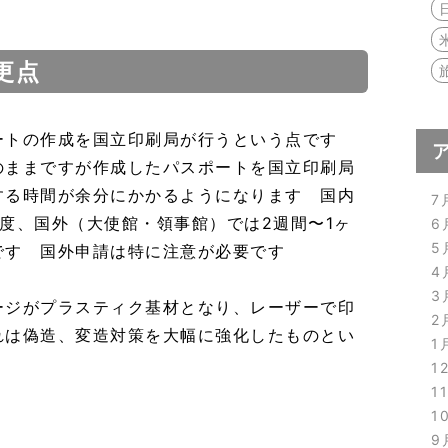
更点
ートの作成を国立印刷局が行うという点です
のままですが作成したパスポートを国立印刷局
する時間が余分にかかるようになります 国内
7
度、国外（大使館・領事館）では2週間〜1ヶ
6
5
です 国外申請は特に注意が必要です
4
3
ージがプラスティク基材となり、レーザーで印
2
れは偽造、変造対策を大幅に強化したものとい
1
1
1
1
9