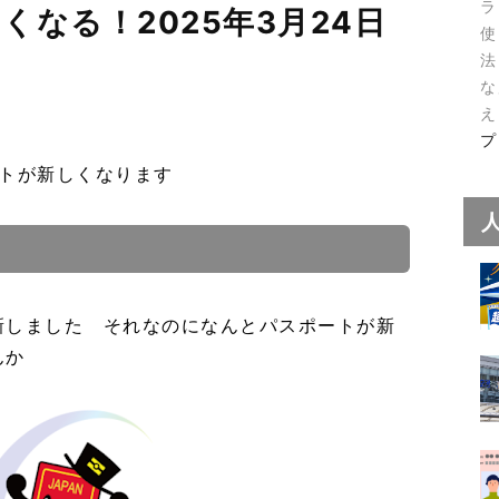
ラ
くなる！2025年3月24日
使
法
な
え
プ
ートが新しくなります
新しました それなのになんとパスポートが新
せんか