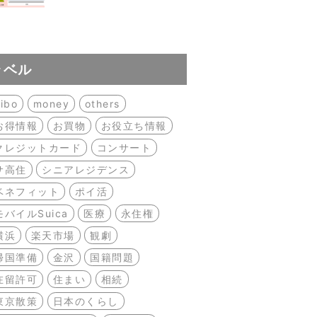
ラベル
ibo
money
others
お得情報
お買物
お役立ち情報
クレジットカード
コンサート
サ高住
シニアレジデンス
ベネフィット
ポイ活
モバイルSuica
医療
永住権
横浜
楽天市場
観劇
帰国準備
金沢
国籍問題
在留許可
住まい
相続
東京散策
日本のくらし