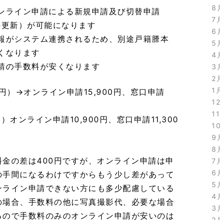
8
ンライン申請による新規申請及び切替申請
7
の更新）が可能になります
6
報がシステム連携されるため、別途戸籍謄本
5
くなります
4
請の手数料が安くなります
3
2
1
0円）→オンライン申請15,900円、窓口申請
1
1
）オンライン申請10,900円、窓口申請11,300
1
9
8
金の差は400円ですが、オンライン申請は申
7
6
の手間になるわけですからもう少し差があって
5
ンライン申請できない方にも多少配慮している
4
の場合、手数料の他に写真撮影代、必要な場合
3
るので手数料のみのオンライン申請が安いのは
2