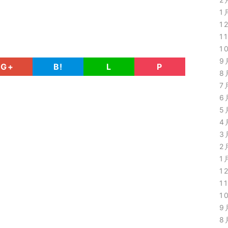
1
1
1
1
9
G+
B!
L
P
8
7
6
5
4
3
2
1
1
1
1
9
8