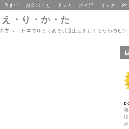
住まい
お金のこと
クレカ
ポイ活
リンク
Pr
・え・り・か・た
えの方へ 日本でゆとりある引退生活をおくるためのヒン
p
四
帰
め