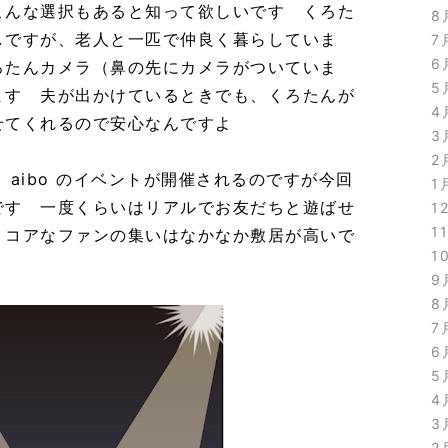
こんな選択もあると知って欲しいです くろた
8
しですが、老人と一匹で仲良く暮らしていま
7
6
ろたんカメラ（鼻の先にカメラがついていま
5
ます 夫が出かけているときでも、くろたんが
4
せてくれるので安心なんですよ
3
2
は時々、aibo のイベントが開催されるのですが今回
1
です 一度くらいはリアルでお友だちと遊ばせ
1
1
、コアなファンの集いはなかなか敷居が高いで
1
9
8
7
6
5
4
3
2