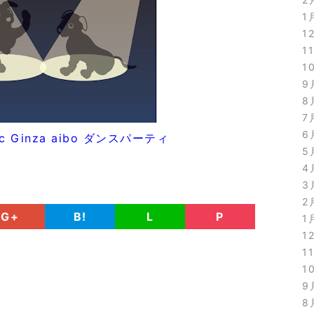
1
1
1
1
9
8
7
6
ric Ginza aibo ダンスパーティ
5
4
3
2
G+
B!
L
P
1
1
1
1
9
8