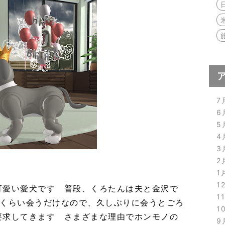
7
6
5
4
3
2
1
1
可愛い愛犬です 普段、くろたんは夫と金沢で
1
回くらい会うだけなので、久しぶりに会うとごろ
1
要求してきます さまざまな理由でホンモノの
9