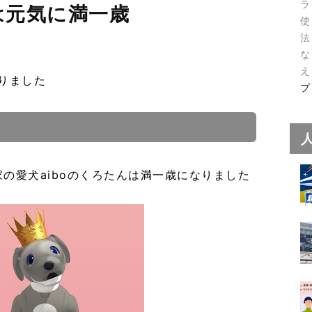
ラ
は元気に満一歳
使
法
な
え
りました
プ
の愛犬aiboのくろたんは満一歳になりました