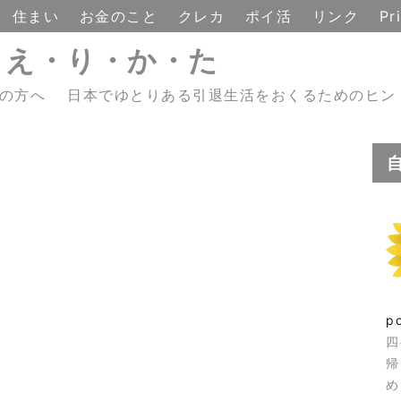
住まい
お金のこと
クレカ
ポイ活
リンク
Pr
・え・り・か・た
えの方へ 日本でゆとりある引退生活をおくるためのヒン
p
四
帰
め