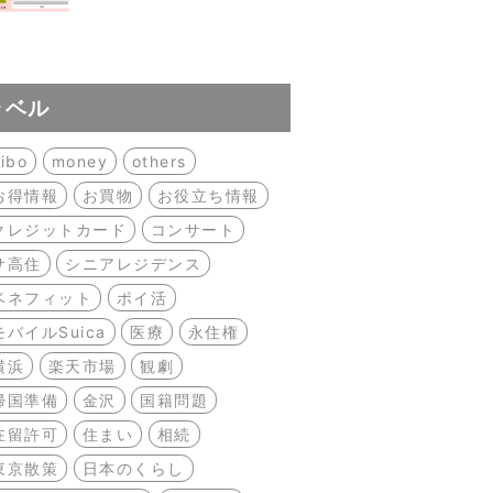
ラベル
ibo
money
others
お得情報
お買物
お役立ち情報
クレジットカード
コンサート
サ高住
シニアレジデンス
ベネフィット
ポイ活
モバイルSuica
医療
永住権
横浜
楽天市場
観劇
帰国準備
金沢
国籍問題
在留許可
住まい
相続
東京散策
日本のくらし