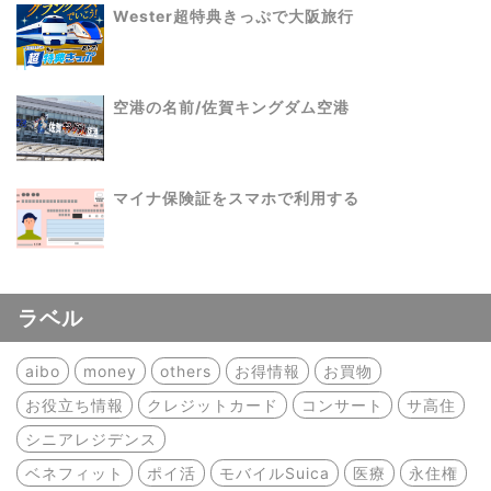
Wester超特典きっぷで大阪旅行
空港の名前/佐賀キングダム空港
マイナ保険証をスマホで利用する
ラベル
aibo
money
others
お得情報
お買物
お役立ち情報
クレジットカード
コンサート
サ高住
シニアレジデンス
ベネフィット
ポイ活
モバイルSuica
医療
永住権