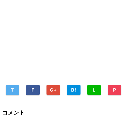
T
F
G+
B!
L
P
コメント